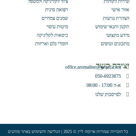
שירות לקוחות
ציוד לקליניקה ולמטפל
אזור אישי
רפואה סינית
הצהרת נגישות
שמנים צמחיים
תקנון ותנאי שימוש
מיטות עיסוי
מידע מקצועי
כיסאות לקליניקה
מתכונים וטיפים
חומרי גלם ואריזות
יצירת קשר
office.aromaline@gmail.com
050-6923875
א-ה 17:00 - 08:00
לפייסבוק שלנו
כל הזכויות שמורות ארומה ליין © 2025 | הגלישה והשימוש באתר מותנים