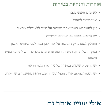
אזהרות והנחיות בטיחות
לשימוש חיצוני בלבד
אינו מיועד למאכל
אין להשתמש בשמן אתרי ישירות על העור ללא דילול מתאים
יש להימנע ממגע עם העיניים והריריות
מומלץ לבצע בדיקת רגישות על אזור קטן בעור לפני שימוש ראשון
במקרה של הריון, רגישות ידועה או שימוש בילדים – יש להיוועץ באיש
מקצוע
יש להפסיק שימוש במקרה של גירוי או תגובה חריגה
יש לשמור במקום קריר, מוצל וסגור היטב, הרחק מהישג ידם של ילדים
אולי יעניין אותך גם..