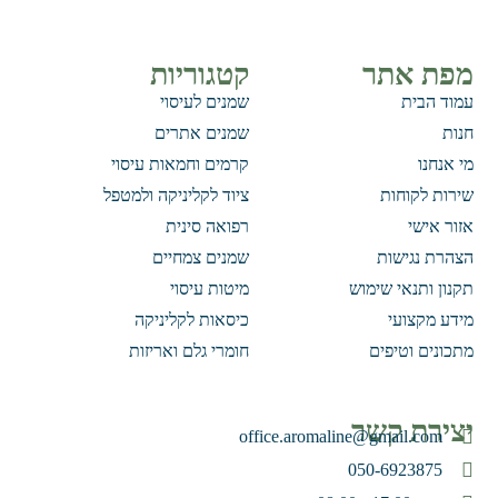
מפת אתר
קטגוריות
עמוד הבית
שמנים לעיסוי
חנות
שמנים אתרים
מי אנחנו
קרמים וחמאות עיסוי
שירות לקוחות
ציוד לקליניקה ולמטפל
אזור אישי
רפואה סינית
הצהרת נגישות
שמנים צמחיים
תקנון ותנאי שימוש
מיטות עיסוי
מידע מקצועי
כיסאות לקליניקה
מתכונים וטיפים
חומרי גלם ואריזות
יצירת קשר
office.aromaline@gmail.com
050-6923875