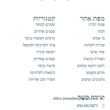
מפת אתר
קטגוריות
עמוד הבית
שמנים לעיסוי
חנות
שמנים אתרים
מי אנחנו
קרמים וחמאות עיסוי
שירות לקוחות
ציוד לקליניקה ולמטפל
אזור אישי
רפואה סינית
הצהרת נגישות
שמנים צמחיים
תקנון ותנאי שימוש
מיטות עיסוי
מידע מקצועי
כיסאות לקליניקה
מתכונים וטיפים
חומרי גלם ואריזות
יצירת קשר
office.aromaline@gmail.com
050-6923875