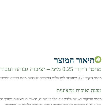
תיאור המוצר
מחטי דיקור 0.25 מ״מ – יציבות גבוהה ועבודה בעומק
מחטי דיקור 0.25 מיועדות למטפלים הזקוקים לנוכחות מחט ברורה וליציבות גבוהה במהלך הטיפול. קוטר זה מתאים לעבודה קלינית בעומקי החדרה משמעותיים יותר ומאפשר שליטה מדויקת ובטוחה לאורך זמן.
מבנה ואיכות מקצועית
מחטי הדיקור עשויות פלדת אל־חלד איכותית, מושחזות ומצופות לצורך החד
דיקור 0.25 מספקות תחושת יציבות גבוהה בעבודה קלינית אינטנסיבית.