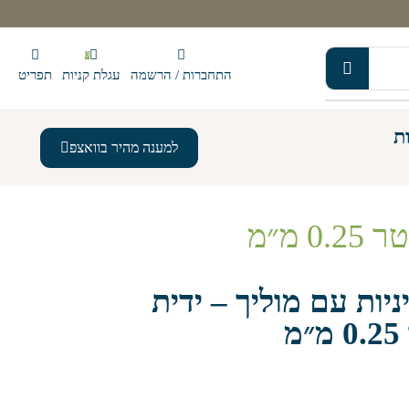
0
התחברות / הרשמה
עגלת קניות
תפריט
ת
למענה מהיר בוואצפ
 מ״מ
ניות עם מוליך – ידית
מ