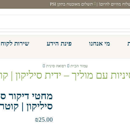
תשלום מאובטח בתקן PSI
מי אנחנו
פינת הידע
שירות לקוחו
עמוד הבית
רפואה סינית
ות עם מוליך – ידית סיליקון | קוטר 0.25
מחטי דיקור סי
סיליקון | קוטר 0.25 מ״
₪
25.00