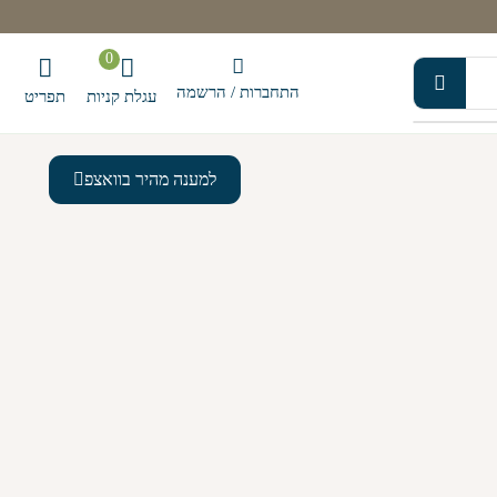
0
התחברות / הרשמה
עגלת קניות
תפריט
למענה מהיר בוואצפ