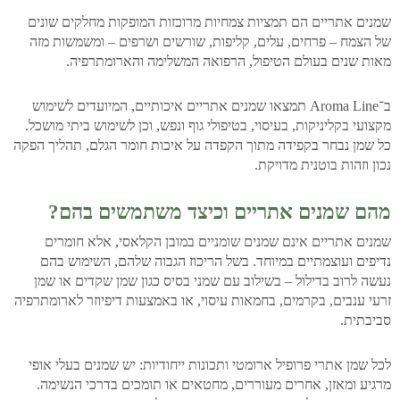
שמנים אתריים הם תמציות צמחיות מרוכזות המופקות מחלקים שונים
של הצמח – פרחים, עלים, קליפות, שורשים ושרפים – ומשמשות מזה
מאות שנים בעולם הטיפול, הרפואה המשלימה והארומתרפיה.
ב־Aroma Line תמצאו שמנים אתריים איכותיים, המיועדים לשימוש
מקצועי בקליניקות, בעיסוי, בטיפולי גוף ונפש, וכן לשימוש ביתי מושכל.
כל שמן נבחר בקפידה מתוך הקפדה על איכות חומר הגלם, תהליך הפקה
נכון וזהות בוטנית מדויקת.
מהם שמנים אתריים וכיצד משתמשים בהם?
שמנים אתריים אינם שמנים שומניים במובן הקלאסי, אלא חומרים
נדיפים ועוצמתיים במיוחד. בשל הריכוז הגבוה שלהם, השימוש בהם
נעשה לרוב בדילול – בשילוב עם שמני בסיס כגון שמן שקדים או שמן
זרעי ענבים, בקרמים, בחמאות עיסוי, או באמצעות דיפיוזר לארומתרפיה
סביבתית.
לכל שמן אתרי פרופיל ארומטי ותכונות ייחודיות: יש שמנים בעלי אופי
מרגיע ומאזן, אחרים מעוררים, מחטאים או תומכים בדרכי הנשימה.