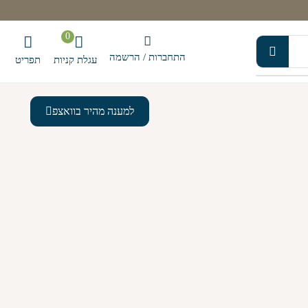
0
התחברות / הרשמה
עגלת קניות
תפריט
למענה מהיר בוואצפ